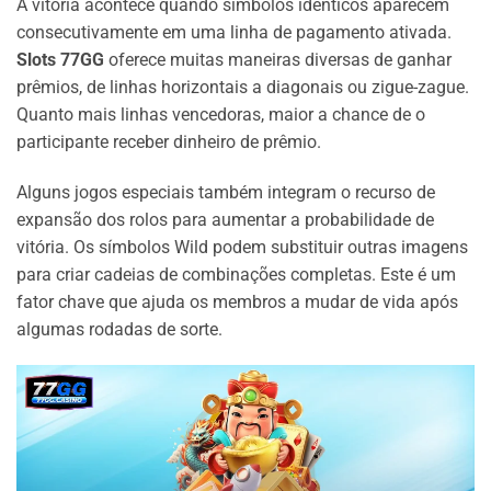
A vitória acontece quando símbolos idênticos aparecem
consecutivamente em uma linha de pagamento ativada.
Slots 77GG
oferece muitas maneiras diversas de ganhar
prêmios, de linhas horizontais a diagonais ou zigue-zague.
Quanto mais linhas vencedoras, maior a chance de o
participante receber dinheiro de prêmio.
Alguns jogos especiais também integram o recurso de
expansão dos rolos para aumentar a probabilidade de
vitória. Os símbolos Wild podem substituir outras imagens
para criar cadeias de combinações completas. Este é um
fator chave que ajuda os membros a mudar de vida após
algumas rodadas de sorte.