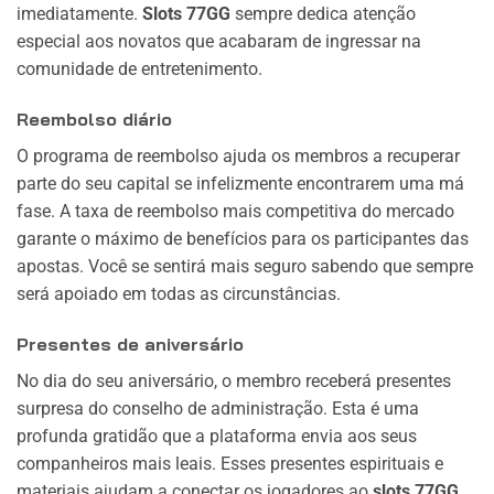
imediatamente.
Slots 77GG
sempre dedica atenção
especial aos novatos que acabaram de ingressar na
comunidade de entretenimento.
Reembolso diário
O programa de reembolso ajuda os membros a recuperar
parte do seu capital se infelizmente encontrarem uma má
fase. A taxa de reembolso mais competitiva do mercado
garante o máximo de benefícios para os participantes das
apostas. Você se sentirá mais seguro sabendo que sempre
será apoiado em todas as circunstâncias.
Presentes de aniversário
No dia do seu aniversário, o membro receberá presentes
surpresa do conselho de administração. Esta é uma
profunda gratidão que a plataforma envia aos seus
companheiros mais leais. Esses presentes espirituais e
materiais ajudam a conectar os jogadores ao
slots 77GG