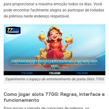
para proporcionar a máxima emoção todos os dias. Você
pode encontrar facilmente alegria ao participar de rodadas
de prêmios neste endereço respeitável.
Experimente o espaço de entretenimento de ponta Slots 77GG
Como jogar slots 77GG: Regras, interface e
funcionamento
Para iniciar a jornada de conquista de prêmios, os