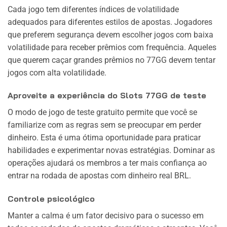
Cada jogo tem diferentes índices de volatilidade
adequados para diferentes estilos de apostas. Jogadores
que preferem segurança devem escolher jogos com baixa
volatilidade para receber prêmios com frequência. Aqueles
que querem caçar grandes prêmios no 77GG devem tentar
jogos com alta volatilidade.
Aproveite a experiência do Slots 77GG de teste
O modo de jogo de teste gratuito permite que você se
familiarize com as regras sem se preocupar em perder
dinheiro. Esta é uma ótima oportunidade para praticar
habilidades e experimentar novas estratégias. Dominar as
operações ajudará os membros a ter mais confiança ao
entrar na rodada de apostas com dinheiro real BRL.
Controle psicológico
Manter a calma é um fator decisivo para o sucesso em