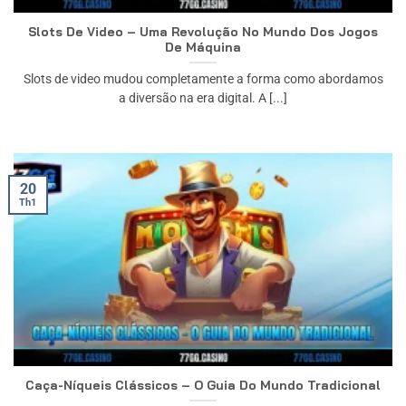
Slots De Video – Uma Revolução No Mundo Dos Jogos
De Máquina
Slots de video mudou completamente a forma como abordamos
a diversão na era digital. A [...]
20
Th1
Caça-Níqueis Clássicos – O Guia Do Mundo Tradicional